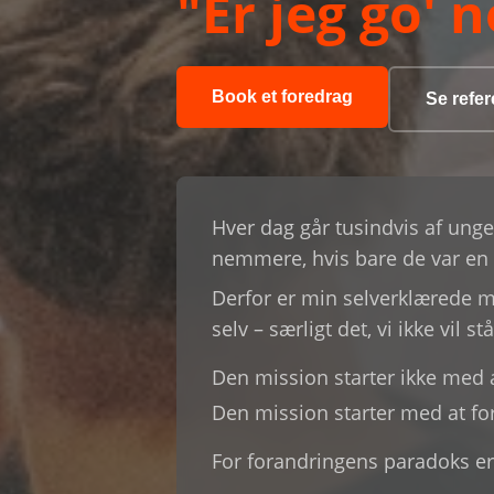
"Er jeg go' 
Book et foredrag
Se refe
Hver dag går tusindvis af unge
nemmere, hvis bare de var en 
Derfor er min selverklærede m
selv – særligt det, vi ikke vil st
Den mission starter ikke med a
Den mission starter med at fo
For forandringens paradoks er,