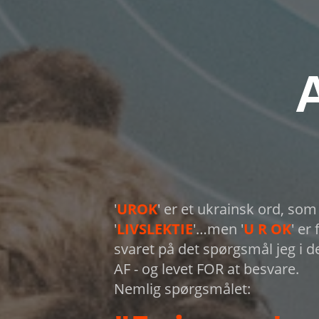
'
UROK
' er et ukrainsk ord, so
'
LIVSLEKTIE
'…men '
U R OK
' er
svaret på det spørgsmål jeg i de
AF - og levet FOR at besvare.
Nemlig spørgsmålet: