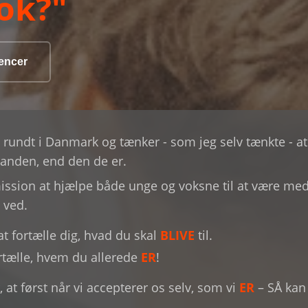
nok?"
rencer
 rundt i Danmark og tænker - som jeg selv tænkte - at d
anden, end den de er.
ission at hjælpe både unge og voksne til at være med
å ved.
t fortælle dig, hvad du skal
BLIVE
til.
rtælle, hvem du allerede
ER
!
 at først når vi accepterer os selv, som vi
ER
– SÅ kan 